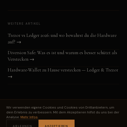
WEITERE ARTIKEL
Trezor vs Ledger 2026: und wo bewahrst du die Hardware
auf? →
Diversion Safe: Was es ist und warum es besser schützt als
Verstecken →
Hardware-Wallet zu Hause verstecken — Ledger & Trezor
→
Wir verwenden eigene Cookies und Cookies von Drittanbietern, um
dein Erlebnis zu verbessern. Mit dem Akzeptieren hilfst du uns bei der
Analyse.
Mehr Infos
.
STARTSEITE
BLOG
FÜR HARDWARE-WALLETS
ALS GESCHENK
DATENSCHUTZ
IMPRESSUM
ABLEHNEN
AKZEPTIEREN
© 2026 VEKSU. Alle Rechte vorbehalten.