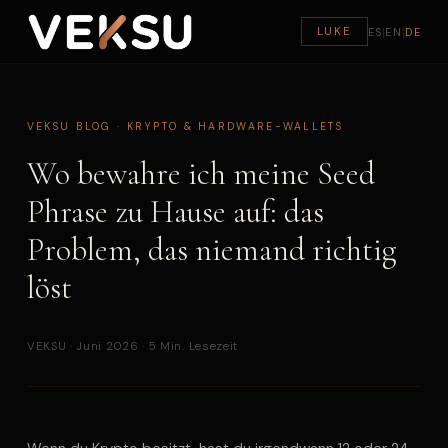
LUKE
ES
|
EN
|
DE
VEKSU BLOG · KRYPTO & HARDWARE-WALLETS
Wo bewahre ich meine Seed
Phrase zu Hause auf: das
Problem, das niemand richtig
löst
VEKSU · Juni 2026 · 5 Min. Lesezeit