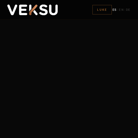
LUKE
ES
EN
DE
|
|