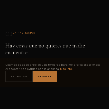
01
LA HABITACIÓN
Hay cosas que no quieres que nadie
encuentre.
No por vergüenza.
Usamos cookies propias y de terceros para mejorar la experiencia.
Por privacidad.
Al aceptar, nos ayudas con la analítica.
Más info
.
Objetos de valor. Documentos personales.
RECHAZAR
ACEPTAR
Cosas que son tuyas y de nadie más.
No hay ningún lugar discreto donde guardarlas.
Una caja fuerte es obvia.
Un cajón con llave, sospechoso.